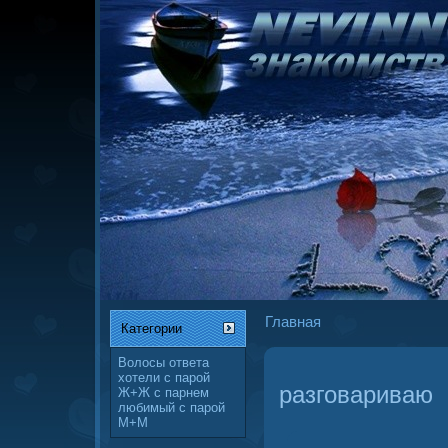
Главная
Категории
Волосы
ответа
хотели
с парой
разговариваю
Ж+Ж
с парнем
любимый
с парой
М+М