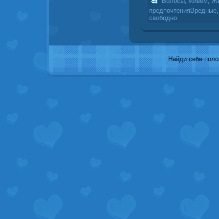
Волосы
,
живем
,
Ж
предпочтенияВредные
свободно
Найди себе полов