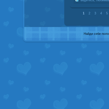
видитесь
,
любимы
1
2
3
4
5
Найди себе полов