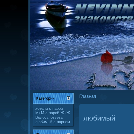
Главная
Категории
хотели
с парой
М+М
с парой Ж+Ж
любимый
Волосы
ответа
любимый
с парнем