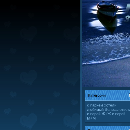
Категории
с парнем
хотели
любимый
Волосы
ответ
с парой Ж+Ж
с парой
М+М