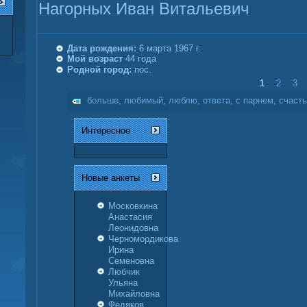
Нагорных Иван Витальевич
Дата рождения:
6 марта 1967 г.
Мой возраст
44 года
Родной город:
пос.
1
2
3
больше
,
любимый
,
люблю
,
ответа
,
с парнем
,
счаст
Интересное
Новые анкeты
Московкина
Анастасия
Леонидовна
Черномордикова
Ирина
Семеновна
Любчик
Ульяна
Михайловна
Федяков