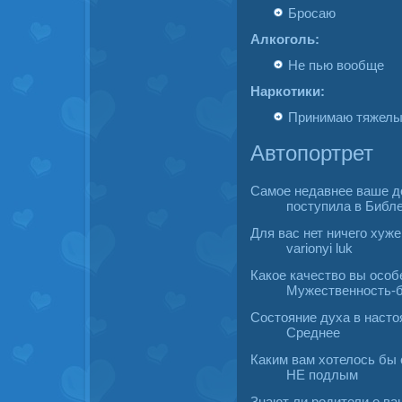
Бросаю
Алкоголь:
Не пью воοбще
Наркотики:
Принимаю тяжел
Автопортрет
Самое недавнее ваше д
поступила в Библ
Для вас нет ничего хуже
varionyi luk
Какое качество вы осοб
Мужественность-б
Состояние духа в насто
Среднее
Каким вам хотелось бы 
НЕ подлым
Знают ли родители о ва