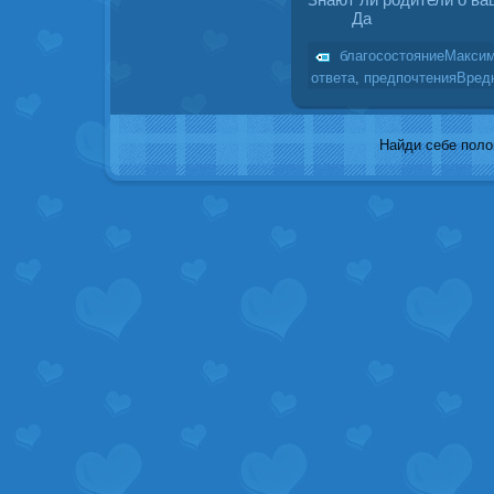
Да
благосостояниеМакси
ответа
,
предпочтенияВред
Найди себе полов