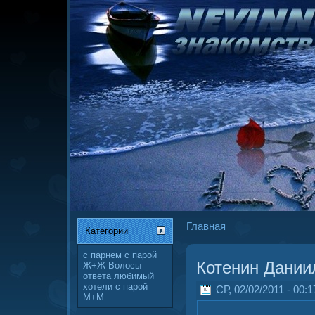
Главная
Категории
с парнем
с парой
Котенин Дании
Ж+Ж
Волосы
ответа
любимый
хотели
с парой
СР, 02/02/2011 - 00:1
М+М