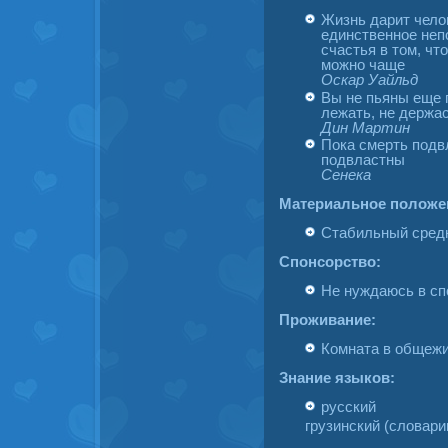
Жизнь дарит чело
единственное неп
счастья в том, чт
можно чаще
Оскар Уайльд
Вы не пьяны еще 
лежать, не держас
Дин Мартин
Пока смерть подв
подвластны
Сенека
Материальное положе
Стабильный сред
Спонсорство:
Не нуждаюсь в сп
Проживание:
Комната в οбщежи
Знание языков:
русский
грузинский (словари