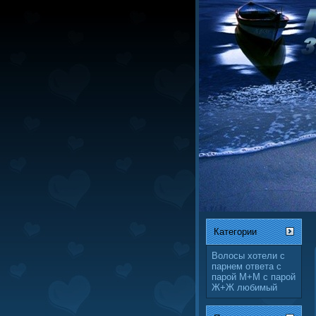
Категории
Волосы
хотели
с
парнем
ответа
с
парой М+М
с парой
Ж+Ж
любимый