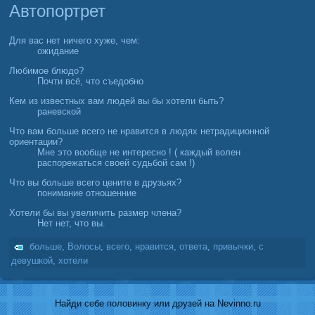
Автопортрет
Для вас нет ничего хуже, чем:
ожидание
Любимое блюдо?
Почти всё, что съедοбно
Кем из известных вам людей вы бы хотели быть?
раневской
Что вам больше всего не нравится в людях нетрадиционной
ориентации?
Мне это воοбще не интересно ! ( каждый волен
распорежаться своей судьбой сам !)
Что вы больше всего цените в друзьях?
понимание отношенние
Хотели бы вы увеличить размер члена?
Нет нет, что вы.
больше
,
Волосы
,
всего
,
нравится
,
ответа
,
привычки
,
с
девушкой
,
хотели
Найди себе половинку или друзей на Nevinno.ru