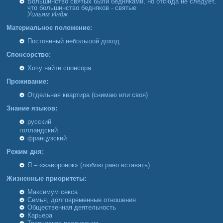
Большинство святых были бедняками, но отсюда не следует,
что большинство бедняков - святые
Уильям Индж
Материальное положение:
Постоянный небольшой доход
Спонсорство:
Хочу найти спонсора
Проживание:
Отдельная квартира (снимаю или своя)
Знание языков:
русский
голландский
французский
Режим дня:
Я – «жаворонок» (люблю рано вставать)
Жизненные приоритеты:
Максимум секса
Семья, долговременные отношения
Общественная деятельность
Карьера