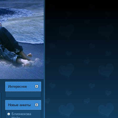
Интересное
Новые анкeты
Близнюкова