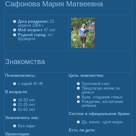
Сафонова Мария Матвеевна
Дата рождения:
23
апреля 1964 г.
Мой возраст
47 лет
Родной город:
пгт
Шумерля
Знакомства
Познакомлюсь:
Цель знакомства:
с парой Ж+Ж
Групповой секс
Предлагаю интим за
В возрасте:
деньги
Брак, создание семьи
16-20 лет
Рождение, воспитание
21-25 лет
ребенка
51-60 лет
Состою в официальном браκe:
Знакомлюсь как:
Да, женат, «для вида»
Без пары
Есть ли дети:
Ориентация: